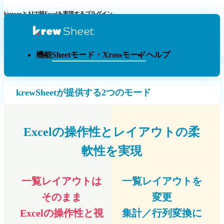
kintoneとAIで脱Excelを実現するプラグイン
機能
Sheetモード・Xrossモード
ヘルプ
krewSheetが提供する2つのモード
Excelの操作性とレイアウトの柔
軟性を実現
一覧レイアウトは
一覧レイアウトを
そのまま​
変更​
Excelの操作性と視
集計／行列変換に