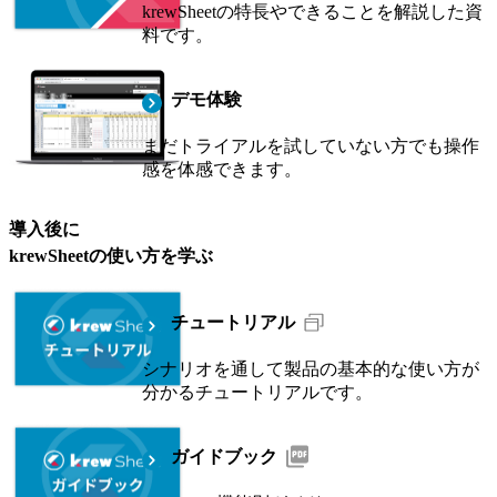
krewSheetの特長やできることを解説した資
料です。
デモ体験
まだトライアルを試していない方でも操作
感を体感できます。
導入後
に
krewSheet
の使い方を学ぶ
チュートリアル
シナリオを通して製品の基本的な使い方が
分かるチュートリアルです。
ガイドブック