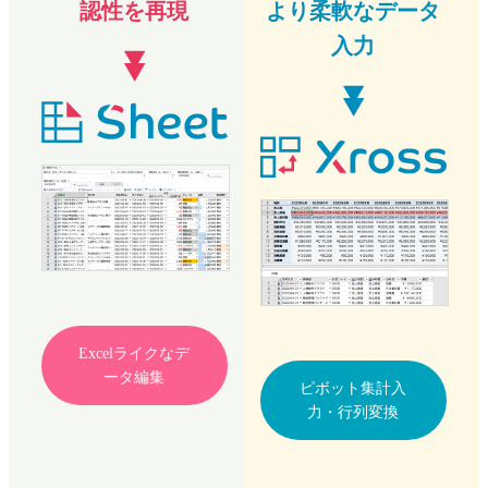
認性を再現
より柔軟なデータ
入力
Excelライクなデ
ータ編集
ピボット集計入
力・行列変換