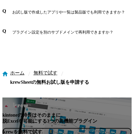
kintoneのライトコースはプラグインを利用できないた
お試し版で作成したアプリや一覧は製品版でも利用できますか？
め、製品をお試し頂くには、kintoneスタンダードコー
ス以上を利用している必要があります。
製品版でも利用できます。お試し期限が一旦切れた後
プラグイン設定を別のサブドメインで再利用できますか？
でも、製品版を購入頂くと再度ご利用頂くことが可能
になります。詳細は
こちら
をご覧ください。
お試し版で設定したプラグイン設定は別のサブドメイ
ンで再利用いただけます。例えば、開発環境で設定し
たプラグイン設定を運用環境にスムーズに適用するこ
とができます。詳細は
こちら
をご覧ください。
ホーム
無料で試す
krewSheetの無料お試し版を申請する
kintoneの特長はそのままに、
脱Excelを可能にする3つの高機能プラグイン
krewを無料で試す