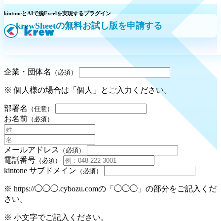
kintoneとAIで脱Excelを実現するプラグイン
krewSheetの無料お試し版を申請する
企業・団体名
（必須）
※ 個人様の場合は「個人」とご入力ください。
部署名
（任意）
お名前
（必須）
メールアドレス
（必須）
電話番号
（必須）
kintone サブドメイン
（必須）
※ https://◯◯◯.cybozu.comの「◯◯◯」の部分をご記入くだ
さい。
※ 小文字でご記入ください。