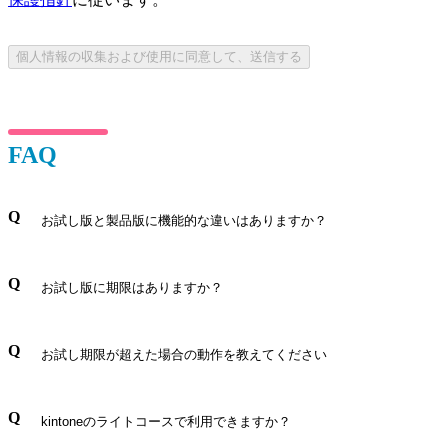
FAQ
お試し版と製品版に機能的な違いはありますか？
お試し版と製品版に機能差はありません。
お試し版に期限はありますか？
お申込み日から30日間、製品評価を目的にご利用頂け
お試し期限が超えた場合の動作を教えてください
ます。有効期限は実行中の製品上部に表示されます。
期限を超えるとkrewSheetをご利用頂けなくなります。
kintoneのライトコースで利用できますか？
自動的に課金されることはありません。