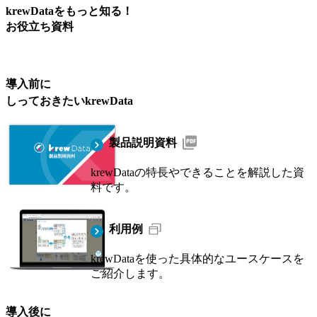
krewData
をもっと知る！
お役立ち資料
導入前
に
しっておきたい
krewData
製品説明資料
krewDataの特長やできることを解説した資
料です。
利用例
krewDataを使った具体的なユースケースを
ご紹介します。
導入後
に