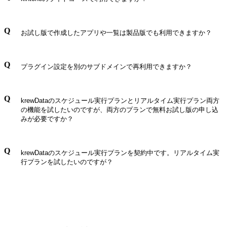
自動的に課金されることはありません。
kintoneのライトコースはプラグインを利用できないた
お試し版で作成したアプリや一覧は製品版でも利用できますか？
め、製品をお試し頂くには、kintoneスタンダードコー
ス以上を利用している必要があります。
製品版でも利用できます。お試し期限が一旦切れた後
プラグイン設定を別のサブドメインで再利用できますか？
でも、製品版を購入頂くと再度ご利用頂くことが可能
になります。詳細は
こちら
をご覧ください。
お試し版で設定したプラグイン設定は別のサブドメイ
krewDataのスケジュール実行プランとリアルタイム実行プラン両方
ンで再利用いただけます。例えば、開発環境で設定し
の機能を試したいのですが、両方のプランで無料お試し版の申し込
たプラグイン設定を運用環境にスムーズに適用するこ
みが必要ですか？
とができます。詳細は
こちら
をご覧ください。
両方のプランで無料お試し版の申し込みが必要です。
krewDataのスケジュール実行プランを契約中です。リアルタイム実
行プランを試したいのですが？
別途、リアルタイム実行プランの無料お試し版をお申
し込みください。なお、スケジュール実行の設定内容
は、そのままご利用いただけます。リアルタイム実行
プラン契約中の方が、スケジュール実行プランをお試