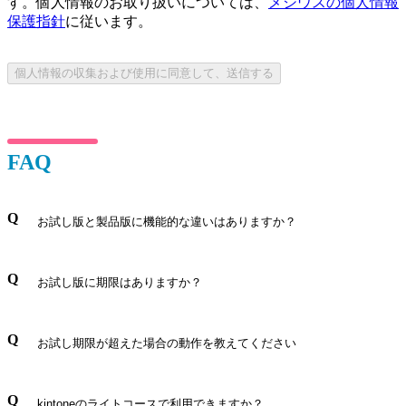
す。個人情報のお取り扱いについては、
メシウスの個人情報
保護指針
に従います。
FAQ
お試し版と製品版に機能的な違いはありますか？
以下の上限があります。
お試し版に期限はありますか？
リアルタイム実行フロー数：3個まで
処理レコード：1万レコード
お申込み日から30日間、製品評価を目的にご利用頂け
お試し期限が超えた場合の動作を教えてください
ます。有効期限は実行中の製品上部に表示されます。
期限を超えるとkrewDataをご利用頂けなくなります。
kintoneのライトコースで利用できますか？