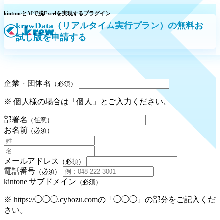
kintoneとAIで脱Excelを実現するプラグイン
krewData（リアルタイム実行プラン）の無料お
試し版を申請する
企業・団体名
（必須）
※ 個人様の場合は「個人」とご入力ください。
部署名
（任意）
お名前
（必須）
メールアドレス
（必須）
電話番号
（必須）
kintone サブドメイン
（必須）
※ https://◯◯◯.cybozu.comの「◯◯◯」の部分をご記入くだ
さい。