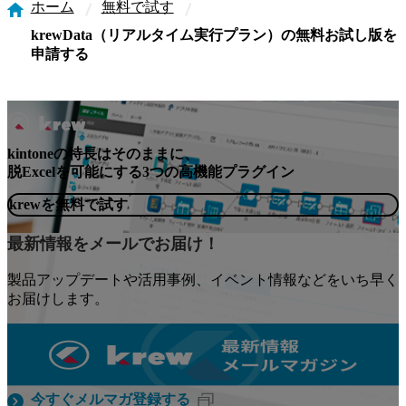
ホーム
しする場合も同様の手続きが必要です。
無料で試す
krewData（リアルタイム実行プラン）の無料お試し版を
申請する
kintoneの特長はそのままに、
脱Excelを可能にする3つの高機能プラグイン
krewを無料で試す
最新情報をメールでお届け！
製品アップデートや活用事例、イベント情報などをいち早く
お届けします。
今すぐメルマガ登録する