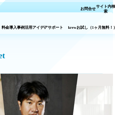
お問合
ス一覧
料金
導入事例
活用アイデア
サポート
krewお試し
（
t