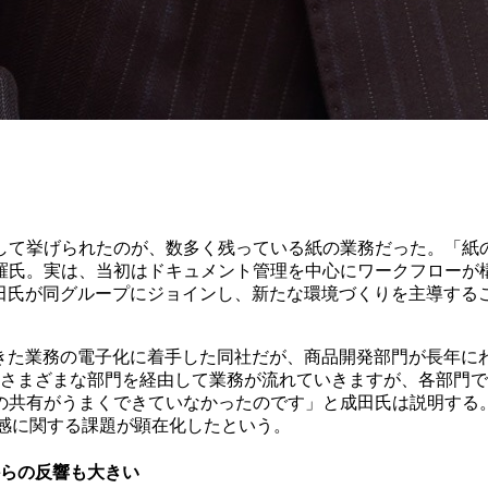
して挙げられたのが、数多く残っている紙の業務だった。「紙
羅氏。実は、当初はドキュメント管理を中心にワークフローが
成田氏が同グループにジョインし、新たな環境づくりを主導する
。
ってきた業務の電子化に着手した同社だが、商品開発部門が長年にわ
、さまざまな部門を経由して業務が流れていきますが、
各部門で
の共有がうまくできていなかった
のです」と成田氏は説明する。そ
操作感に関する課題が顕在化
したという。
場からの反響も大きい