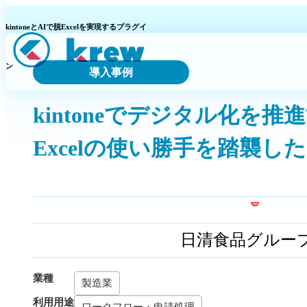
kintoneとAIで脱Excelを実現するプラグイ
導入事例
ン
kintoneでデジタル化を
Excelの使い勝手を踏襲した
日清食品グルー
業種
製造業
利用用途
ワークフロー・申請処理