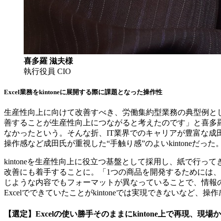
喜多羅 滋夫様
執行役員 CIO
Excel業務をkintoneに展開する際に課題となった操作性
生産性向上に向けて改善すべき、労働集約型業務の典型例と
善することが生産性向上につながると考えたのです」と喜多
なかったという。そんな折、IT業界でのキャリアが豊富な
操作感など成田氏が重視した“手触り感”のよいkintoneだった
kintoneを生産性向上に役立つ基盤として採用し、紙で行
改善にも着手することに。「1つの商品を開発するためには
じような内容でもフォーマットが異なっていることで、情報
Excelでできていたことがkintoneでは実現できないなど、
【選定】Excelの使い勝手そのままにkintone上で再現、現