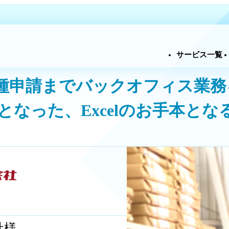
サービ
申請までバックオフィス業務を全て
在となった、Excelのお手本とな
社様