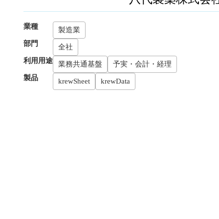
業種
製造業
部門
全社
利用用途
業務共通基盤
予実・会計・経理
製品
krew
Sheet
krew
Data