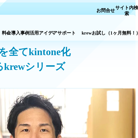
お問合
ス一覧
料金
導入事例
活用アイデア
サポート
krewお試し
（
kintone化
るkrewシリーズ